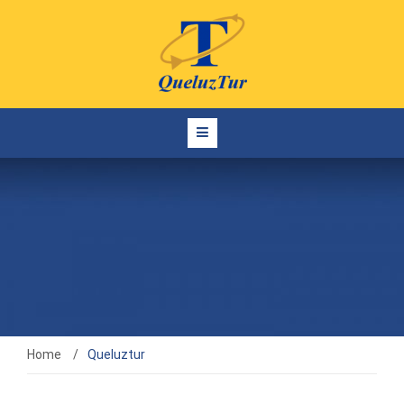
Home
/
Queluztur