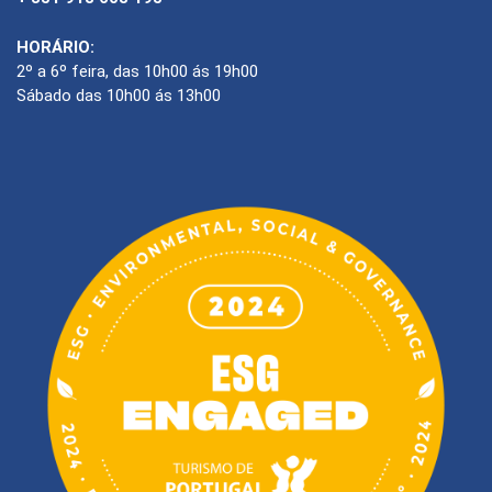
HORÁRIO:
2º a 6º feira, das 10h00 ás 19h00
Sábado das 10h00 ás 13h00